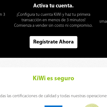
Activa tu cuenta.
n 3
¡Configura tu cuenta KiWi y haz tu primera
transacción en menos de 3 minutos!
smar
Comienza a vender sin costo ni compromiso.
Regístrate Ahora
KiWi es seguro
s las certificaciones de calidad y todas nuestras operacione