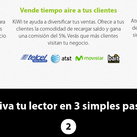
Vende tiempo aire a tus clientes
At
KiWi te ayuda a diversificar tus ventas. Ofrece a tus
ara
de
clientes la comodidad de recargar saldo y gana
s
s
una comisión del 5%. Verás que más clientes
cio
visitan tu negocio.
iva tu lector en 3 simples pa
2