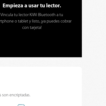
Empieza a usar tu lector.
Vincula tu lector KiWi Bluetooth a tu
tphone o tablet y listo, ¡ya puedes cobrar
con tarjeta!
s son encriptadas.