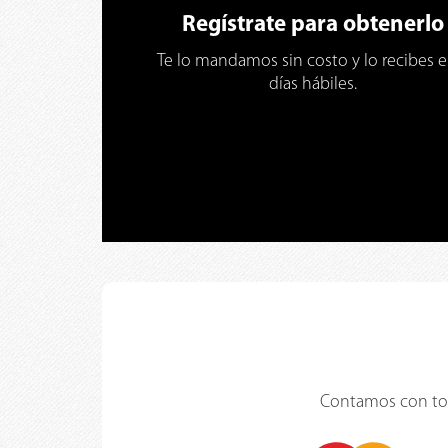
Regístrate para obtenerlo
Te lo mandamos sin costo y lo recibes e
días hábiles.
Contamos con toda