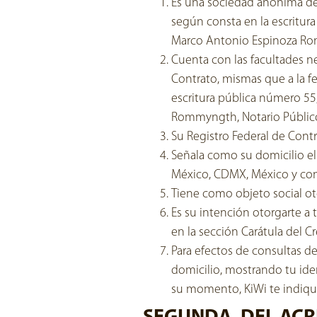
Es una sociedad anónima de 
según consta en la escritur
Marco Antonio Espinoza Rom
Cuenta con las facultades ne
Contrato, mismas que a la f
escritura pública número 55
Rommyngth, Notario Público 
Su Registro Federal de Cont
Señala como su domicilio el
México, CDMX, México y c
Tiene como objeto social oto
Es su intención otorgarte a t
en la sección Carátula del C
Para efectos de consultas de
domicilio, mostrando tu iden
su momento, KiWi te indiqu