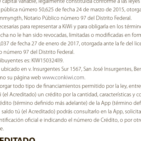
capital variable, legalmente constituida conforme a las leye
a pública número 50,625 de fecha 24 de marzo de 2015, otorgad
myngth, Notario Público número 97 del Distrito Federal.
cesarias para representar a KiWi y para obligarla en los térmi
echa no le han sido revocadas, limitadas o modificadas en fo
,037 de fecha 27 de enero de 2017, otorgada ante la fe del l
número 97 del Distrito Federal.
ribuyentes es: KIW150324II9.
 ubicado en v. Insurgentes Sur 1567, San José Insurgentes, Be
omo su página web
www.conkiwi.com.
rgar todo tipo de financiamientos permitido por la ley, entre
i (el Acreditado) un crédito por la cantidad, características y
rédito (término definido más adelante) de la App (término defi
 saldo tú (el Acreditado) podrás consultarlo en la App, solicit
tificación oficial e indicando el número de Crédito, o por ot
e.