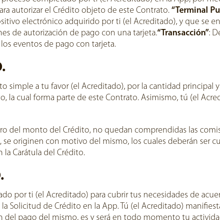
ara autorizar el Crédito objeto de este Contrato.
“Terminal Pu
sitivo electrónico adquirido por ti (el Acreditado), y que se 
ones de autorización de pago con una tarjeta.
“Transacción”
: D
e los eventos de pago con tarjeta.
.
o simple a tu favor (el Acreditado), por la cantidad principal y
ito, la cual forma parte de este Contrato. Asimismo, tú (el Ac
 del monto del Crédito, no quedan comprendidas las comision
 se originen con motivo del mismo, los cuales deberán ser cub
 la Carátula del Crédito.
.
ado por ti (el Acreditado) para cubrir tus necesidades de acue
la Solicitud de Crédito en la App. Tú (el Acreditado) manifiest
n del pago del mismo, es y será en todo momento tu actividad c