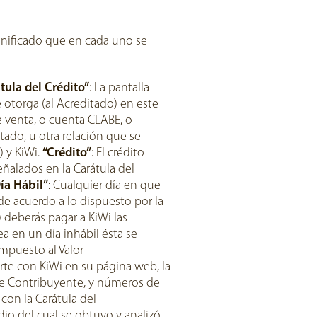
ignificado que en cada uno se
tula del Crédito”
: La pantalla
e otorga (al Acreditado) en este
e venta, o cuenta CLABE, o
tado, u otra relación que se
) y KiWi.
“Crédito”
: El crédito
eñalados en la Carátula del
ía Hábil”
: Cualquier día en que
de acuerdo a lo dispuesto por la
) deberás pagar a KiWi las
a en un día inhábil ésta se
Impuesto al Valor
rte con KiWi en su página web, la
 de Contribuyente, y números de
 con la Carátula del
dio del cual se obtuvo y analizó