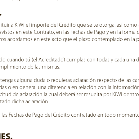
.
stituir a KiWi el importe del Crédito que se te otorga, así como
istos en este Contrato, en las Fechas de Pago y en la forma q
tros acordamos en este acto que el plazo contemplado en la p
ado cuando tú (el Acreditado) cumplas con todas y cada una d
cumplimiento de las mismas.
) tengas alguna duda o requieras aclaración respecto de las c
das o en general una diferencia en relación con la informaci
icitud de aclaración la cual deberá ser resuelta por KiWi dent
itado dicha aclaración.
r las Fechas de Pago del Crédito contratado en todo momento
ES.