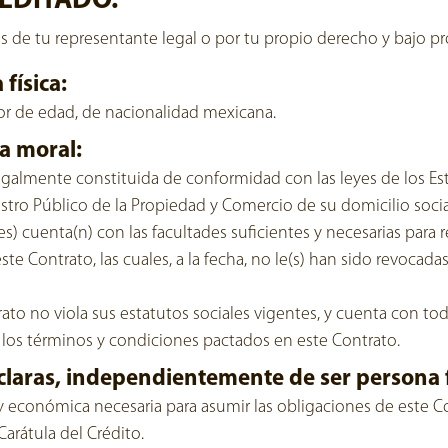
EDITADO.
vés de tu representante legal o por tu propio derecho y bajo pr
 física:
yor de edad, de nacionalidad mexicana.
na moral:
egalmente constituida de conformidad con las leyes de los Es
istro Público de la Propiedad y Comercio de su domicilio socia
es) cuenta(n) con las facultades suficientes y necesarias para r
te Contrato, las cuales, a la fecha, no le(s) han sido revocada
ato no viola sus estatutos sociales vigentes, y cuenta con tod
n los términos y condiciones pactados en este Contrato.
declaras, independientemente de ser persona f
 y económica necesaria para asumir las obligaciones de este Co
arátula del Crédito.