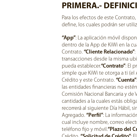
PRIMERA.- DEFINIC
Para los efectos de este Contrato
define, los cuales podrán ser utili
“App”
: La aplicación móvil dispo
dentro de la App de KiWi en la cua
Contrato.
“Cliente Relacionado”
:
transacciones desde la misma ubic
pueda establecer.
“Contrato”
: El 
simple que KiWi te otorga a ti (e
Crédito y este Contrato.
“Cuenta”
las entidades financieras no esté
Comisión Nacional Bancaria y de V
cantidades a la cuales estás obli
recorrerá al siguiente Día Hábil, 
Agregado.
“Perfil”
: La informació
cual incluye nombre, correo elect
teléfono fijo y móvil.
“Plazo del C
Crédito.
“Solicitud de Crédito”
: 