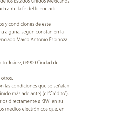
s de los Estados Unidos Mexicanos,
a ante la fe del licenciado
nos y condiciones de este
rma alguna, según constan en la
icenciado Marco Antonio Espinoza
nito Juárez, 03900 Ciudad de
 otros.
 con las condiciones que se señalan
nido más adelante) (el “Crédito”).
arlos directamente a KiWi en su
ros medios electrónicos que, en