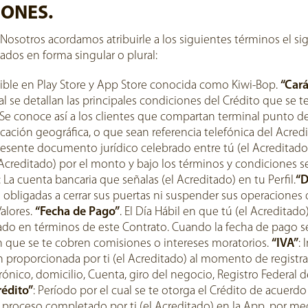
IONES.
, Nosotros acordamos atribuirle a los siguientes términos el s
zados en forma singular o plural:
nible en Play Store y App Store conocida como Kiwi-Bop.
“Cará
l se detallan las principales condiciones del Crédito que se t
 Se conoce así a los clientes que compartan terminal punto d
ación geográfica, o que sean referencia telefónica del Acredi
presente documento jurídico celebrado entre tú (el Acreditado
l Acreditado) por el monto y bajo los términos y condiciones s
: La cuenta bancaria que señalas (el Acreditado) en tu Perfil.
“D
n obligadas a cerrar sus puertas ni suspender sus operaciones 
alores.
“Fecha de Pago”
. El Día Hábil en que tú (el Acreditado
gado en términos de este Contrato. Cuando la fecha de pago se
sin que se te cobren comisiones o intereses moratorios.
“IVA”
: 
n proporcionada por ti (el Acreditado) al momento de registra
rónico, domicilio, Cuenta, giro del negocio, Registro Federal
rédito”
: Período por el cual se te otorga el Crédito de acuerdo
El proceso completado por ti (el Acreditado) en la App, por me