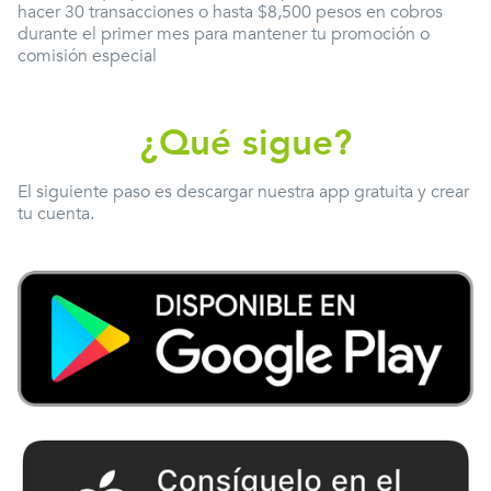
hacer 30 transacciones o hasta $8,500 pesos en cobros
durante el primer mes para mantener tu promoción o
comisión especial
¿Qué sigue?
El siguiente paso es descargar nuestra app gratuita y crear
tu cuenta.